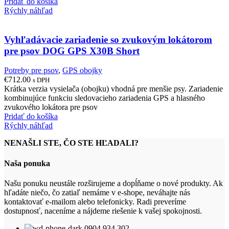
Pridať do košíka
Rýchly náhľad
Vyhľadávacie zariadenie so zvukovým lokátorom
pre psov DOG GPS X30B Short
Potreby pre psov
,
GPS obojky
€
712.00
s DPH
Krátka verzia vysielača (obojku) vhodná pre menšie psy. Zariadenie
kombinujúce funkciu sledovacieho zariadenia GPS a hlasného
zvukového lokátora pre psov
Pridať do košíka
Rýchly náhľad
NENAŠLI STE, ČO STE HĽADALI?
Naša ponuka
Našu ponuku neustále rozširujeme a dopĺňame o nové produkty. Ak
hľadáte niečo, čo zatiaľ nemáme v e-shope, neváhajte nás
kontaktovať e-mailom alebo telefonicky. Radi preveríme
dostupnosť, naceníme a nájdeme riešenie k vašej spokojnosti.
0904 934 302