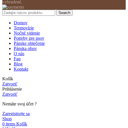
vyhradené.
Search
Domov
Termovízie
Nočné videnie
Potreby pre psov
Pánske oblečenie
Pánska obuv
O nás
Faq
Blog
Kontakt
Košík
Zatvoriť
Prihlásenie
Zatvoriť
Nemáte svoj účet ?
Zaregistrujte sa
Shop
0
items
Košík