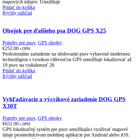
mapových údajov. Umožňuje
Pridať do košíka
Rýchly náhľad
Obojok pre ďalšieho psa DOG GPS X25
Potreby pre psov
,
GPS obojky
€
252.00
s DPH
Profesionálne zariadenie na sledovanie psov vybavené modernou
technológiou s vysokou citlivosťou GPS umožňuje lokalizovať až
19 psov na vzdialenosť 20
Pridať do košíka
Rýchly náhľad
Vyhľadávacie a výcvikové zariadenie DOG GPS
X30T
Potreby pre psov
,
GPS obojky
€
651.00
s DPH
GPS lokalizačný systém pre psov umožňujúci využivať mapové
údaje prostredníctvom mobilnej aplikácie pre Android alebo iOS.