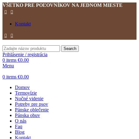
VŠETKO PRE POĽOVNÍKOV NA JEDNOM MIESTE
Kontakt
Search
Prihlásenie / registrácia
0
items
€
0.00
Menu
0
items
€
0.00
Domov
Termovízie
Nočné videnie
Potreby pre psov
Pánske oblečenie
Pánska obuv
O nás
Faq
Blog
Kontakt