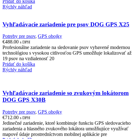
Pridať do košíka
Rýchly náhľad
Vyhľadávacie zariadenie pre psov DOG GPS X25
Potreby pre psov
,
GPS obojky
€
488.00
s DPH
Profesionálne zariadenie na sledovanie psov vybavené modernou
technológiou s vysokou citlivosťou GPS umožňuje lokalizovať až
19 psov na vzdialenosť 20
Pridať do košíka
Rýchly náhľad
Vyhľadávacie zariadenie so zvukovým lokátorom
DOG GPS X30B
Potreby pre psov
,
GPS obojky
€
712.00
s DPH
Jedinečné zariadenie, ktoré kombinuje funkciu GPS sledovacieho
zariadenia a hlasného zvukového lokátora umožňujúce využívať
mapové údaje prostredníctvom mobilnej aplikácie pre