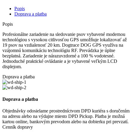
DOG
Popis
GPS
Doprava a platba
X25
Popis
Profesionálne zariadenie na sledovanie psov vybavené modernou
technológiou s vysokou citlivosťou GPS umožňuje lokalizovať až
19 psov na vzdialenosť 20 km. Dogtrace DOG GPS využíva na
vzájomnú komunikáciu technológiu RF. Prevádzka je úplne
bezplatná. Zariadenie je nárazuvzdorné a 100 % vodotesné.
Jednoduché praktické ovládanie a je vybavené veľkým LCD
displejom.
Doprava a platba
Doprava a platba
Objednávky odosielame prostredníctvom DPD kuriéra s doručením
na adresu alebo na výdajne miesto DPD Pickup. Platba je možná
kartou online, bankovým prevodom alebo na dobierku pri prevzatí.
Cenník dopravy