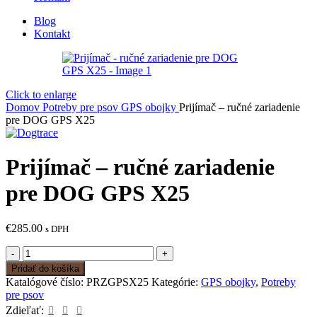
Blog
Kontakt
Click to enlarge
Domov
Potreby pre psov
GPS obojky
Prijímač – ručné zariadenie
pre DOG GPS X25
Prijímač – ručné zariadenie
pre DOG GPS X25
€
285.00
s DPH
množstvo
Prijímač
Pridať do košíka
-
Katalógové číslo:
PRZGPSX25
Kategórie:
GPS obojky
,
Potreby
ručné
pre psov
zariadenie
Zdieľať:
pre