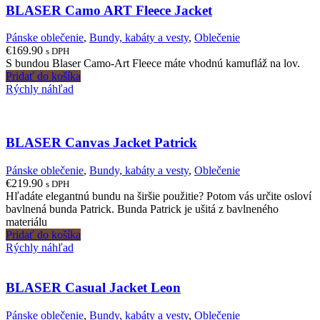
BLASER Camo ART Fleece Jacket
Pánske oblečenie
,
Bundy, kabáty a vesty
,
Oblečenie
€
169.90
s DPH
S bundou Blaser Camo-Art Fleece máte vhodnú kamufláž na lov.
Pridať do košíka
Rýchly náhľad
BLASER Canvas Jacket Patrick
Pánske oblečenie
,
Bundy, kabáty a vesty
,
Oblečenie
€
219.90
s DPH
Hľadáte elegantnú bundu na širšie použitie? Potom vás určite osloví
bavlnená bunda Patrick. Bunda Patrick je ušitá z bavlneného
materiálu
Pridať do košíka
Rýchly náhľad
BLASER Casual Jacket Leon
Pánske oblečenie
,
Bundy, kabáty a vesty
,
Oblečenie