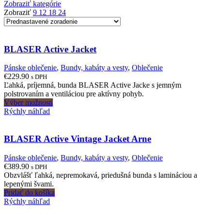
Zobraziť kategórie
Zobraziť
9
12
18
24
BLASER Active Jacket
Pánske oblečenie
,
Bundy, kabáty a vesty
,
Oblečenie
€
229.90
s DPH
Ľahká, príjemná, bunda BLASER Active Jacke s jemným
polstrovaním a ventiláciou pre aktívny pohyb.
This
Výber možností
product
Rýchly náhľad
has
multiple
variants.
BLASER Active Vintage Jacket Arne
The
options
Pánske oblečenie
,
Bundy, kabáty a vesty
,
Oblečenie
may
€
389.90
s DPH
be
Obzvlášť ľahká, nepremokavá, priedušná bunda s lamináciou a
chosen
lepenými švami.
on
Pridať do košíka
the
Rýchly náhľad
product
page