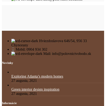
Hviezdoslavova 646/54, 956 33
Chynorany
Mobil: 0904 934 302
Mail: info@polovnictvobodo.sk
Novinky
Exploring Atlanta’s modern homes
27 augusta, 2021
Green interior design inspiration
27 augusta, 2021
Informácie