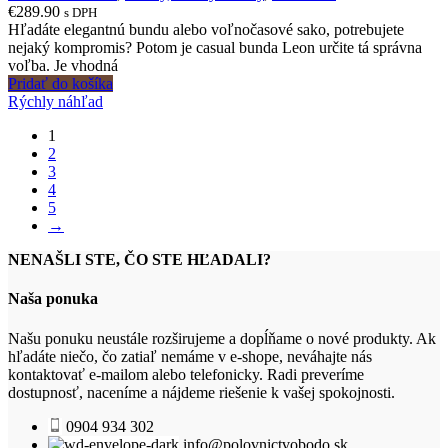
€
289.90
s DPH
Hľadáte elegantnú bundu alebo voľnočasové sako, potrebujete
nejaký kompromis? Potom je casual bunda Leon určite tá správna
voľba. Je vhodná
Pridať do košíka
Rýchly náhľad
1
2
3
4
5
→
NENAŠLI STE, ČO STE HĽADALI?
Naša ponuka
Našu ponuku neustále rozširujeme a dopĺňame o nové produkty. Ak
hľadáte niečo, čo zatiaľ nemáme v e-shope, neváhajte nás
kontaktovať e-mailom alebo telefonicky. Radi preveríme
dostupnosť, naceníme a nájdeme riešenie k vašej spokojnosti.
0904 934 302
info@polovnictvobodo.sk