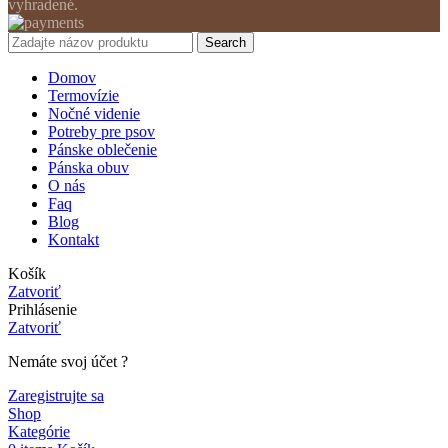
vyhradené.
Search
Domov
Termovízie
Nočné videnie
Potreby pre psov
Pánske oblečenie
Pánska obuv
O nás
Faq
Blog
Kontakt
Košík
Zatvoriť
Prihlásenie
Zatvoriť
Nemáte svoj účet ?
Zaregistrujte sa
Shop
Kategórie