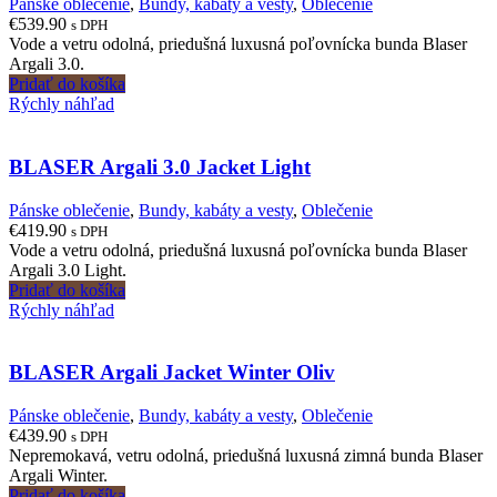
Pánske oblečenie
,
Bundy, kabáty a vesty
,
Oblečenie
€
539.90
s DPH
Vode a vetru odolná, priedušná luxusná poľovnícka bunda Blaser
Argali 3.0.
Pridať do košíka
Rýchly náhľad
BLASER Argali 3.0 Jacket Light
Pánske oblečenie
,
Bundy, kabáty a vesty
,
Oblečenie
€
419.90
s DPH
Vode a vetru odolná, priedušná luxusná poľovnícka bunda Blaser
Argali 3.0 Light.
Pridať do košíka
Rýchly náhľad
BLASER Argali Jacket Winter Oliv
Pánske oblečenie
,
Bundy, kabáty a vesty
,
Oblečenie
€
439.90
s DPH
Nepremokavá, vetru odolná, priedušná luxusná zimná bunda Blaser
Argali Winter.
Pridať do košíka