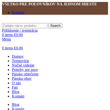
VŠETKO PRE POĽOVNÍKOV NA JEDNOM MIESTE
Kontakt
Search
Prihlásenie / registrácia
0
items
€
0.00
Menu
0
items
€
0.00
Domov
Termovízie
Nočné videnie
Potreby pre psov
Pánske oblečenie
Pánska obuv
O nás
Faq
Blog
Kontakt
Blog
Kontakt