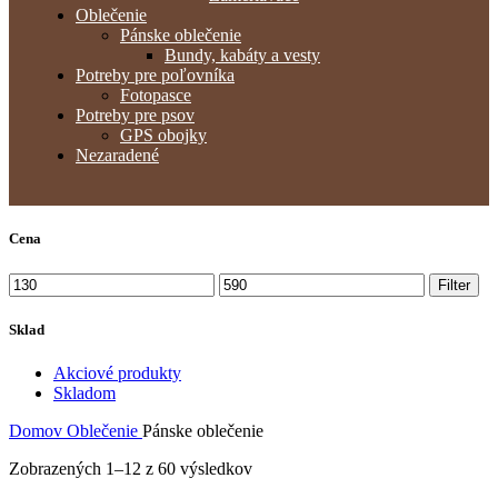
Oblečenie
Pánske oblečenie
Bundy, kabáty a vesty
Potreby pre poľovníka
Fotopasce
Potreby pre psov
GPS obojky
Nezaradené
Cena
Minimálna
Maximálna
Filter
cena
cena
Sklad
Akciové produkty
Skladom
Domov
Oblečenie
Pánske oblečenie
Zobrazených 1–12 z 60 výsledkov