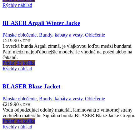
Rýchly náhľad
BLASER Argali Winter Jacke
Pánske oblečenie
,
Bundy, kabáty a vesty
,
Oblečenie
€
519.90
s DPH
Lovecká bunda Argali zimná, je vlajkovou loďou medzi bundami.
Patrí medzi najobľúbenejšie modely. Je vhodná na posed alebo na
čakanú.
Pridať do košíka
Rýchly náhľad
BLASER Blaze Jacket
Pánske oblečenie
,
Bundy, kabáty a vesty
,
Oblečenie
€
219.90
s DPH
Vodu odpudzujúci odolný materiál, laminovaná z vnútornej strany
vrchného materiálu. Signálna bunda BLASER Blaze Jacke Gregor.
Pridať do košíka
Rýchly náhľad