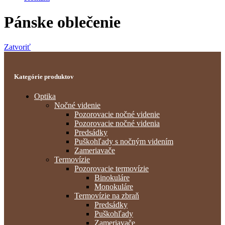
Pánske oblečenie
Zatvoriť
Kategórie produktov
Optika
Nočné videnie
Pozorovacie nočné videnie
Pozorovacie nočné videnia
Predsádky
Puškohľady s nočným videním
Zameriavače
Termovízie
Pozorovacie termovízie
Binokuláre
Monokuláre
Termovízie na zbraň
Predsádky
Puškohľady
Zameriavače