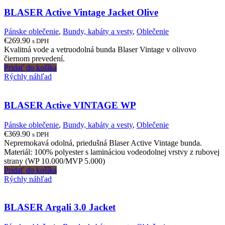
BLASER Active Vintage Jacket Olive
Pánske oblečenie
,
Bundy, kabáty a vesty
,
Oblečenie
€
269.90
s DPH
Kvalitná vode a vetruodolná bunda Blaser Vintage v olivovo
čiernom prevedení.
Pridať do košíka
Rýchly náhľad
BLASER Active VINTAGE WP
Pánske oblečenie
,
Bundy, kabáty a vesty
,
Oblečenie
€
369.90
s DPH
Nepremokavá odolná, priedušná Blaser Active Vintage bunda.
Materiál: 100% polyester s lamináciou vodeodolnej vrstvy z rubovej
strany (WP 10.000/MVP 5.000)
Pridať do košíka
Rýchly náhľad
BLASER Argali 3.0 Jacket