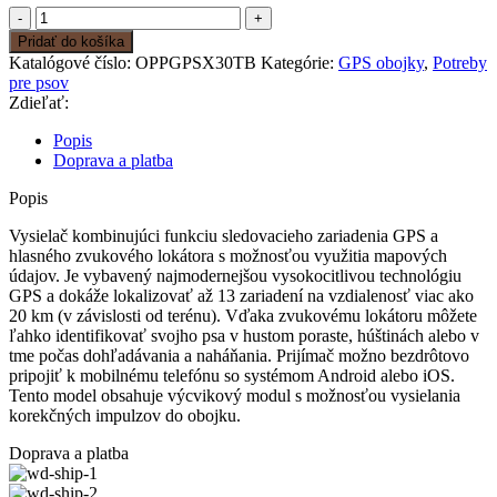
množstvo
Obojok
Pridať do košíka
pre
Katalógové číslo:
OPPGPSX30TB
Kategórie:
GPS obojky
,
Potreby
ďalšieho
pre psov
psa
Zdieľať:
DOG
GPS
Popis
X30TB
Doprava a platba
Popis
Vysielač kombinujúci funkciu sledovacieho zariadenia GPS a
hlasného zvukového lokátora s možnosťou využitia mapových
údajov. Je vybavený najmodernejšou vysokocitlivou technológiu
GPS a dokáže lokalizovať až 13 zariadení na vzdialenosť viac ako
20 km (v závislosti od terénu). Vďaka zvukovému lokátoru môžete
ľahko identifikovať svojho psa v hustom poraste, húštinách alebo v
tme počas dohľadávania a naháňania. Prijímač možno bezdrôtovo
pripojiť k mobilnému telefónu so systémom Android alebo iOS.
Tento model obsahuje výcvikový modul s možnosťou vysielania
korekčných impulzov do obojku.
Doprava a platba