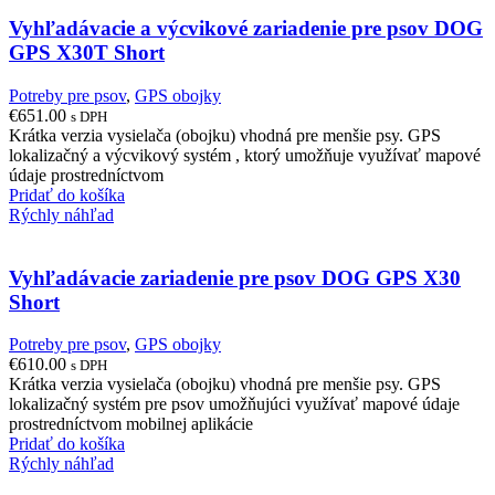
Vyhľadávacie a výcvikové zariadenie pre psov DOG
GPS X30T Short
Potreby pre psov
,
GPS obojky
€
651.00
s DPH
Krátka verzia vysielača (obojku) vhodná pre menšie psy. GPS
lokalizačný a výcvikový systém , ktorý umožňuje využívať mapové
údaje prostredníctvom
Pridať do košíka
Rýchly náhľad
Vyhľadávacie zariadenie pre psov DOG GPS X30
Short
Potreby pre psov
,
GPS obojky
€
610.00
s DPH
Krátka verzia vysielača (obojku) vhodná pre menšie psy. GPS
lokalizačný systém pre psov umožňujúci využívať mapové údaje
prostredníctvom mobilnej aplikácie
Pridať do košíka
Rýchly náhľad