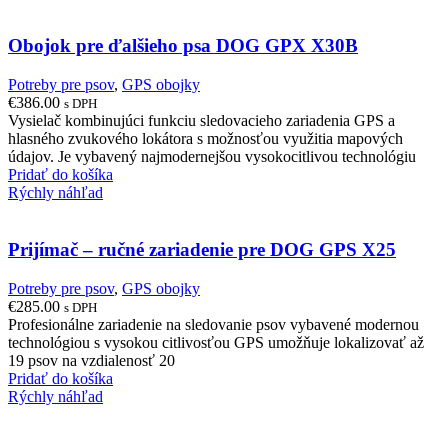
Obojok pre ďalšieho psa DOG GPX X30B
Potreby pre psov
,
GPS obojky
€
386.00
s DPH
Vysielač kombinujúci funkciu sledovacieho zariadenia GPS a
hlasného zvukového lokátora s možnosťou využitia mapových
údajov. Je vybavený najmodernejšou vysokocitlivou technológiu
Pridať do košíka
Rýchly náhľad
Prijímač – ručné zariadenie pre DOG GPS X25
Potreby pre psov
,
GPS obojky
€
285.00
s DPH
Profesionálne zariadenie na sledovanie psov vybavené modernou
technológiou s vysokou citlivosťou GPS umožňuje lokalizovať až
19 psov na vzdialenosť 20
Pridať do košíka
Rýchly náhľad