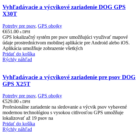
Vyhľadávacie a výcvikové zariadenie DOG GPS
X30T
Potreby pre psov
,
GPS obojky
€
651.00
s DPH
GPS lokalizačný systém pre psov umožňujúci využivať mapové
údaje prostredníctvom mobilnej aplikácie pre Android alebo iOS.
Aplikácia umožňuje zobrazenie všetkých
Pridať do košíka
Rýchly náhľad
Vyhľadávacie a výcvikové zariadenie pre psov DOG
GPS X25T
Potreby pre psov
,
GPS obojky
€
529.00
s DPH
Profesionálne zariadenie na sledovanie a výcvik psov vybavené
modernou technológiou s vysokou citlivosťou GPS umožňuje
lokalizovať až 19 psov na
Pridať do košíka
Rýchly náhľad