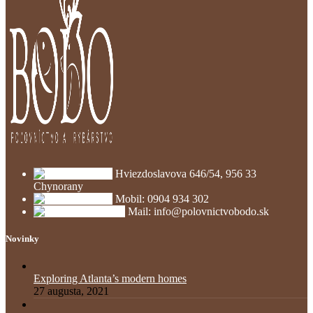
Hviezdoslavova 646/54, 956 33
Chynorany
Mobil: 0904 934 302
Mail: info@polovnictvobodo.sk
Novinky
Exploring Atlanta’s modern homes
27 augusta, 2021