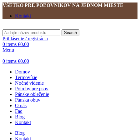
VŠETKO PRE POĽOVNÍKOV NA JEDNOM MIESTE
Kontakt
Search
Prihlásenie / registrácia
0
items
€
0.00
Menu
0
items
€
0.00
Domov
Termovízie
Nočné videnie
Potreby pre psov
Pánske oblečenie
Pánska obuv
O nás
Faq
Blog
Kontakt
Blog
Kontakt