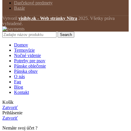
Darčekové predmety
Bazár
Vytvoril
visibly.sk - Web stránky Nitra
2025. Všetky práva
vyhradené.
Search
Domov
Termovízie
Nočné videnie
Potreby pre psov
Pánske oblečenie
Pánska obuv
O nás
Faq
Blog
Kontakt
Košík
Zatvoriť
Prihlásenie
Zatvoriť
Nemáte svoj účet ?