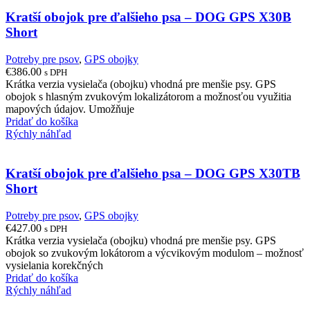
Kratší obojok pre ďalšieho psa – DOG GPS X30B
Short
Potreby pre psov
,
GPS obojky
€
386.00
s DPH
Krátka verzia vysielača (obojku) vhodná pre menšie psy. GPS
obojok s hlasným zvukovým lokalizátorom a možnosťou využitia
mapových údajov. Umožňuje
Pridať do košíka
Rýchly náhľad
Kratší obojok pre ďalšieho psa – DOG GPS X30TB
Short
Potreby pre psov
,
GPS obojky
€
427.00
s DPH
Krátka verzia vysielača (obojku) vhodná pre menšie psy. GPS
obojok so zvukovým lokátorom a výcvikovým modulom – možnosť
vysielania korekčných
Pridať do košíka
Rýchly náhľad