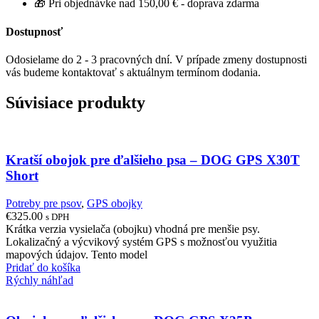
🎁 Pri objednávke nad 150,00 € - doprava zdarma
Dostupnosť
Odosielame do 2 - 3 pracovných dní. V prípade zmeny dostupnosti
vás budeme kontaktovať s aktuálnym termínom dodania.
Súvisiace produkty
Kratší obojok pre ďalšieho psa – DOG GPS X30T
Short
Potreby pre psov
,
GPS obojky
€
325.00
s DPH
Krátka verzia vysielača (obojku) vhodná pre menšie psy.
Lokalizačný a výcvikový systém GPS s možnosťou využitia
mapových údajov. Tento model
Pridať do košíka
Rýchly náhľad