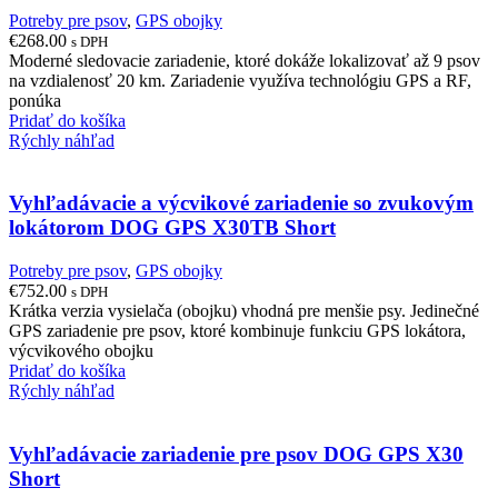
Potreby pre psov
,
GPS obojky
€
268.00
s DPH
Moderné sledovacie zariadenie, ktoré dokáže lokalizovať až 9 psov
na vzdialenosť 20 km. Zariadenie využíva technológiu GPS a RF,
ponúka
Pridať do košíka
Rýchly náhľad
Vyhľadávacie a výcvikové zariadenie so zvukovým
lokátorom DOG GPS X30TB Short
Potreby pre psov
,
GPS obojky
€
752.00
s DPH
Krátka verzia vysielača (obojku) vhodná pre menšie psy. Jedinečné
GPS zariadenie pre psov, ktoré kombinuje funkciu GPS lokátora,
výcvikového obojku
Pridať do košíka
Rýchly náhľad
Vyhľadávacie zariadenie pre psov DOG GPS X30
Short