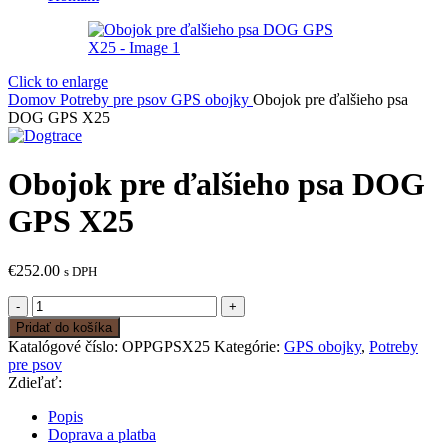
Click to enlarge
Domov
Potreby pre psov
GPS obojky
Obojok pre ďalšieho psa
DOG GPS X25
Obojok pre ďalšieho psa DOG
GPS X25
€
252.00
s DPH
množstvo
Obojok
Pridať do košíka
pre
Katalógové číslo:
OPPGPSX25
Kategórie:
GPS obojky
,
Potreby
ďalšieho
pre psov
psa
Zdieľať:
DOG
GPS
Popis
X25
Doprava a platba