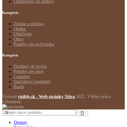
Odstúpenie od zmluvy
Kategórie
Zbrane a strelivo
Optika
Oblečenie
Obuv
Potreby pre poľovníka
Kategórie
Doplnky do revíru
Potreby pre psov
Camping
Darčekové predmety
Bazár
Vytvoril
visibly.sk - Web stránky Nitra
2025. Všetky práva
vyhradené.
Domov