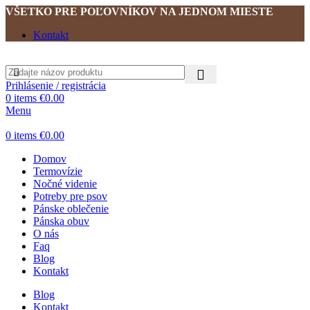
VŠETKO PRE POĽOVNÍKOV NA JEDNOM MIESTE
Kontakt
Prihlásenie / registrácia
0
items
€
0.00
Menu
0
items
€
0.00
Domov
Termovízie
Nočné videnie
Potreby pre psov
Pánske oblečenie
Pánska obuv
O nás
Faq
Blog
Kontakt
Blog
Kontakt