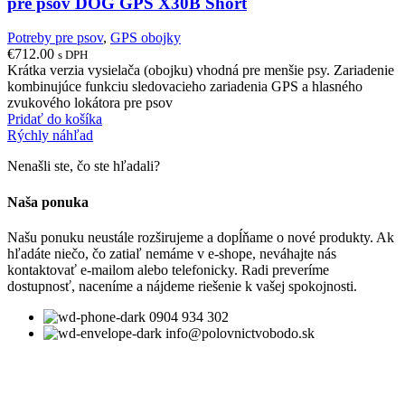
pre psov DOG GPS X30B Short
Potreby pre psov
,
GPS obojky
€
712.00
s DPH
Krátka verzia vysielača (obojku) vhodná pre menšie psy. Zariadenie
kombinujúce funkciu sledovacieho zariadenia GPS a hlasného
zvukového lokátora pre psov
Pridať do košíka
Rýchly náhľad
Nenašli ste, čo ste hľadali?
Naša ponuka
Našu ponuku neustále rozširujeme a dopĺňame o nové produkty. Ak
hľadáte niečo, čo zatiaľ nemáme v e-shope, neváhajte nás
kontaktovať e-mailom alebo telefonicky. Radi preveríme
dostupnosť, naceníme a nájdeme riešenie k vašej spokojnosti.
0904 934 302
info@polovnictvobodo.sk