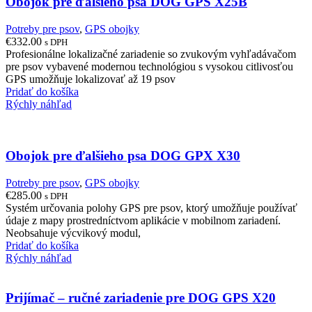
Obojok pre ďalšieho psa DOG GPS X25B
Potreby pre psov
,
GPS obojky
€
332.00
s DPH
Profesionálne lokalizačné zariadenie so zvukovým vyhľadávačom
pre psov vybavené modernou technológiou s vysokou citlivosťou
GPS umožňuje lokalizovať až 19 psov
Pridať do košíka
Rýchly náhľad
Obojok pre ďalšieho psa DOG GPX X30
Potreby pre psov
,
GPS obojky
€
285.00
s DPH
Systém určovania polohy GPS pre psov, ktorý umožňuje používať
údaje z mapy prostredníctvom aplikácie v mobilnom zariadení.
Neobsahuje výcvikový modul,
Pridať do košíka
Rýchly náhľad
Prijímač – ručné zariadenie pre DOG GPS X20