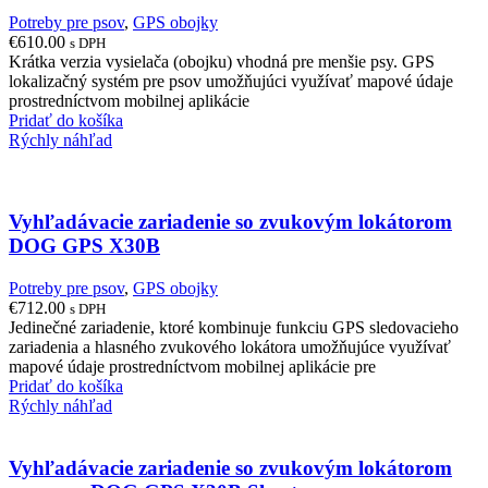
Potreby pre psov
,
GPS obojky
€
610.00
s DPH
Krátka verzia vysielača (obojku) vhodná pre menšie psy. GPS
lokalizačný systém pre psov umožňujúci využívať mapové údaje
prostredníctvom mobilnej aplikácie
Pridať do košíka
Rýchly náhľad
Vyhľadávacie zariadenie so zvukovým lokátorom
DOG GPS X30B
Potreby pre psov
,
GPS obojky
€
712.00
s DPH
Jedinečné zariadenie, ktoré kombinuje funkciu GPS sledovacieho
zariadenia a hlasného zvukového lokátora umožňujúce využívať
mapové údaje prostredníctvom mobilnej aplikácie pre
Pridať do košíka
Rýchly náhľad
Vyhľadávacie zariadenie so zvukovým lokátorom