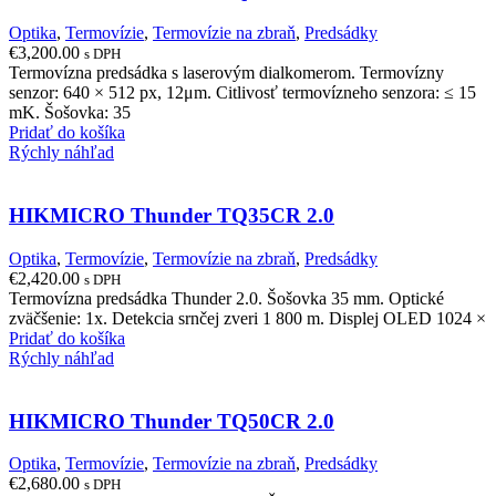
Optika
,
Termovízie
,
Termovízie na zbraň
,
Predsádky
€
3,200.00
s DPH
Termovízna predsádka s laserovým dialkomerom. Termovízny
senzor: 640 × 512 px, 12μm. Citlivosť termovízneho senzora: ≤ 15
mK. Šošovka: 35
Pridať do košíka
Rýchly náhľad
HIKMICRO Thunder TQ35CR 2.0
Optika
,
Termovízie
,
Termovízie na zbraň
,
Predsádky
€
2,420.00
s DPH
Termovízna predsádka Thunder 2.0. Šošovka 35 mm. Optické
zväčšenie: 1x. Detekcia srnčej zveri 1 800 m. Displej OLED 1024 ×
Pridať do košíka
Rýchly náhľad
HIKMICRO Thunder TQ50CR 2.0
Optika
,
Termovízie
,
Termovízie na zbraň
,
Predsádky
€
2,680.00
s DPH