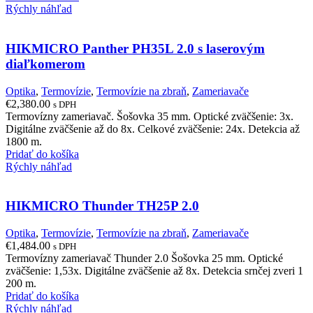
Rýchly náhľad
HIKMICRO Panther PH35L 2.0 s laserovým
diaľkomerom
Optika
,
Termovízie
,
Termovízie na zbraň
,
Zameriavače
€
2,380.00
s DPH
Termovízny zameriavač. Šošovka 35 mm. Optické zväčšenie: 3x.
Digitálne zväčšenie až do 8x. Celkové zväčšenie: 24x. Detekcia až
1800 m.
Pridať do košíka
Rýchly náhľad
HIKMICRO Thunder TH25P 2.0
Optika
,
Termovízie
,
Termovízie na zbraň
,
Zameriavače
€
1,484.00
s DPH
Termovízny zameriavač Thunder 2.0 Šošovka 25 mm. Optické
zväčšenie: 1,53x. Digitálne zväčšenie až 8x. Detekcia srnčej zveri 1
200 m.
Pridať do košíka
Rýchly náhľad