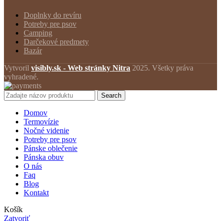
Doplnky do revíru
Potreby pre psov
Camping
Darčekové predmety
Bazár
Vytvoril
visibly.sk - Web stránky Nitra
2025. Všetky práva
vyhradené.
Search
Domov
Termovízie
Nočné videnie
Potreby pre psov
Pánske oblečenie
Pánska obuv
O nás
Faq
Blog
Kontakt
Košík
Zatvoriť