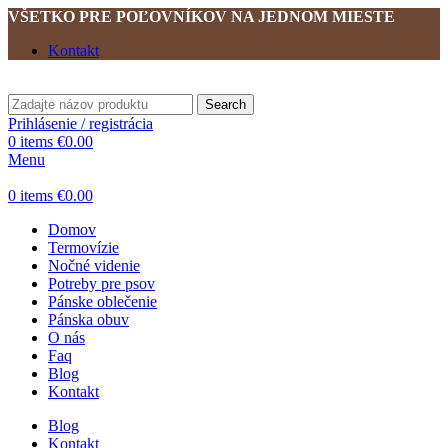
VŠETKO PRE POĽOVNÍKOV NA JEDNOM MIESTE
Kontakt
Search
Prihlásenie / registrácia
0
items
€
0.00
Menu
0
items
€
0.00
Domov
Termovízie
Nočné videnie
Potreby pre psov
Pánske oblečenie
Pánska obuv
O nás
Faq
Blog
Kontakt
Blog
Kontakt