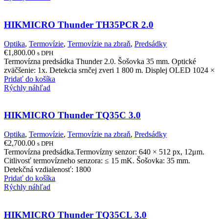
HIKMICRO Thunder TH35PCR 2.0
Optika
,
Termovízie
,
Termovízie na zbraň
,
Predsádky
€
1,800.00
s DPH
Termovízna predsádka Thunder 2.0. Šošovka 35 mm. Optické
zväčšenie: 1x. Detekcia srnčej zveri 1 800 m. Displej OLED 1024 ×
Pridať do košíka
Rýchly náhľad
HIKMICRO Thunder TQ35C 3.0
Optika
,
Termovízie
,
Termovízie na zbraň
,
Predsádky
€
2,700.00
s DPH
Termovízna predsádka.Termovízny senzor: 640 × 512 px, 12μm.
Citlivosť termovízneho senzora: ≤ 15 mK. Šošovka: 35 mm.
Detekčná vzdialenosť: 1800
Pridať do košíka
Rýchly náhľad
HIKMICRO Thunder TQ35CL 3.0