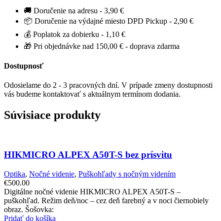
🚚 Doručenie na adresu - 3,90 €
📦 Doručenie na výdajné miesto DPD Pickup - 2,90 €
💰 Poplatok za dobierku - 1,10 €
🎁 Pri objednávke nad 150,00 € - doprava zdarma
Dostupnosť
Odosielame do 2 - 3 pracovných dní. V prípade zmeny dostupnosti
vás budeme kontaktovať s aktuálnym termínom dodania.
Súvisiace produkty
HIKMICRO ALPEX A50T-S bez prísvitu
Optika
,
Nočné videnie
,
Puškohľady s nočným videním
€
500.00
Digitálne nočné videnie HIKMICRO ALPEX A50T-S –
puškohľad. Režim deň/noc – cez deň farebný a v noci čiernobiely
obraz. Šošovka:
Pridať do košíka