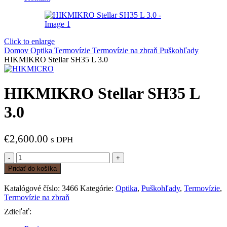
Click to enlarge
Domov
Optika
Termovízie
Termovízie na zbraň
Puškohľady
HIKMIKRO Stellar SH35 L 3.0
HIKMIKRO Stellar SH35 L
3.0
€
2,600.00
s DPH
množstvo
HIKMIKRO
Pridať do košíka
Stellar
SH35
Katalógové číslo:
3466
Kategórie:
Optika
,
Puškohľady
,
Termovízie
,
L
Termovízie na zbraň
3.0
Zdieľať: