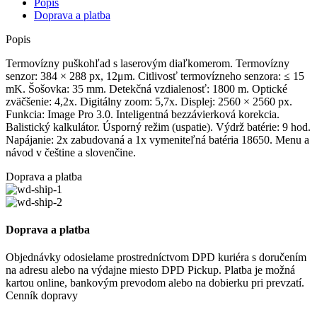
Popis
Doprava a platba
Popis
Termovízny puškohľad s laserovým diaľkomerom. Termovízny
senzor: 384 × 288 px, 12μm. Citlivosť termovízneho senzora: ≤ 15
mK. Šošovka: 35 mm. Detekčná vzdialenosť: 1800 m. Optické
zväčšenie: 4,2x. Digitálny zoom: 5,7x. Displej: 2560 × 2560 px.
Funkcia: Image Pro 3.0. Inteligentná bezzávierková korekcia.
Balistický kalkulátor. Úsporný režim (uspatie). Výdrž batérie: 9 hod.
Napájanie: 2x zabudovaná a 1x vymeniteľná batéria 18650. Menu a
návod v češtine a slovenčine.
Doprava a platba
Doprava a platba
Objednávky odosielame prostredníctvom DPD kuriéra s doručením
na adresu alebo na výdajne miesto DPD Pickup. Platba je možná
kartou online, bankovým prevodom alebo na dobierku pri prevzatí.
Cenník dopravy