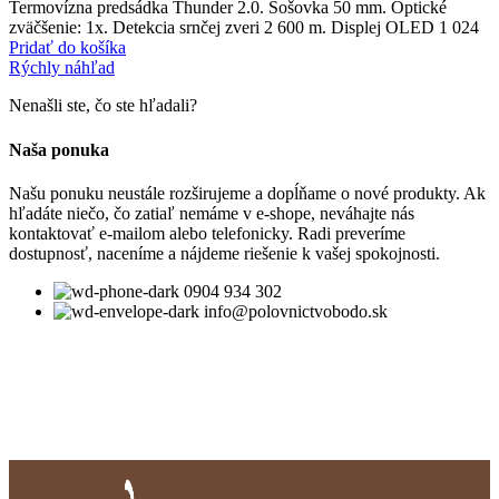
Termovízna predsádka Thunder 2.0. Šošovka 50 mm. Optické
zväčšenie: 1x. Detekcia srnčej zveri 2 600 m. Displej OLED 1 024
Pridať do košíka
Rýchly náhľad
Nenašli ste, čo ste hľadali?
Naša ponuka
Našu ponuku neustále rozširujeme a dopĺňame o nové produkty. Ak
hľadáte niečo, čo zatiaľ nemáme v e-shope, neváhajte nás
kontaktovať e-mailom alebo telefonicky. Radi preveríme
dostupnosť, naceníme a nájdeme riešenie k vašej spokojnosti.
0904 934 302
info@polovnictvobodo.sk