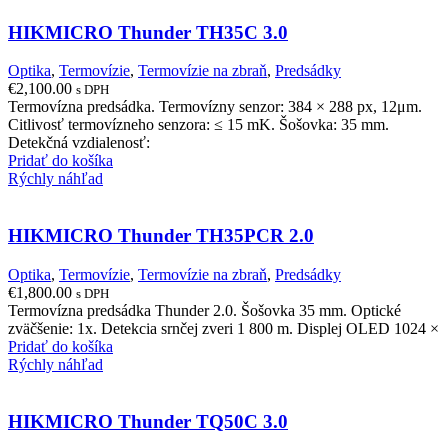
HIKMICRO Thunder TH35C 3.0
Optika
,
Termovízie
,
Termovízie na zbraň
,
Predsádky
€
2,100.00
s DPH
Termovízna predsádka. Termovízny senzor: 384 × 288 px, 12μm.
Citlivosť termovízneho senzora: ≤ 15 mK. Šošovka: 35 mm.
Detekčná vzdialenosť:
Pridať do košíka
Rýchly náhľad
HIKMICRO Thunder TH35PCR 2.0
Optika
,
Termovízie
,
Termovízie na zbraň
,
Predsádky
€
1,800.00
s DPH
Termovízna predsádka Thunder 2.0. Šošovka 35 mm. Optické
zväčšenie: 1x. Detekcia srnčej zveri 1 800 m. Displej OLED 1024 ×
Pridať do košíka
Rýchly náhľad
HIKMICRO Thunder TQ50C 3.0