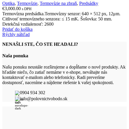
Optika
,
Termovízie
,
Termovízie na zbraň
,
Predsádky
€
3,000.00
s DPH
Termovízna predsádka.Termovízny senzor: 640 × 512 px, 12μm.
Citlivosť termovízneho senzora: ≤ 15 mK. Šošovka: 50 mm.
Detekčná vzdialenosť: 2600
Pridať do košíka
Rýchly náhľad
NENAŠLI STE, ČO STE HĽADALI?
Naša ponuka
Našu ponuku neustále rozširujeme a dopĺňame o nové produkty. Ak
hľadáte niečo, čo zatiaľ nemáme v e-shope, neváhajte nás
kontaktovať e-mailom alebo telefonicky. Radi preveríme
dostupnosť, naceníme a nájdeme riešenie k vašej spokojnosti.
0904 934 302
info@polovnictvobodo.sk