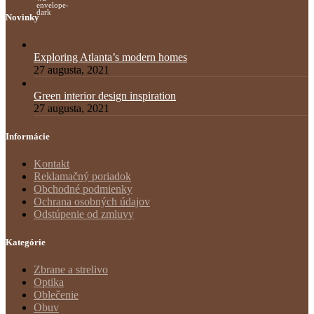
Novinky
Exploring Atlanta’s modern homes
27 augusta, 2021
Green interior design inspiration
27 augusta, 2021
Informácie
Kontakt
Reklamačný poriadok
Obchodné podmienky
Ochrana osobných údajov
Odstúpenie od zmluvy
Kategórie
Zbrane a strelivo
Optika
Oblečenie
Obuv