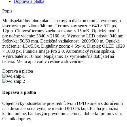
Doprava a platba
Popis
Multispektrálny binokulár s laserovým diaľkomerom a výmenným
laserovým prísvitom 940 nm. Termovízny senzor: 640 × 512 px,
12μm. Citlivosť termovízneho senzora: ≤ 15 mK. Optický modul
pre nočné videnie: 3840 × 2160 px. Výmenný LED prísvit: 940 nm.
Šošovka: 50/60 mm. Detekčná vzdialenosť: 2600/500 m. Optické
zväčšenie: 4,3x/5,5x. Digitálny zoom: 4,6x/4x. Displej: OLED 1920
× 1080 px. Funkcia Image Pro 2.0. Automatický režim spánku.
Výdrž batérie: 10 hod. Napájanie: 1x vymeniteľná dobíjateľná
batéria. Menu aj návod v češtine a slovenčine.
Doprava a platba
Doprava a platba
Objednávky odosielame prostredníctvom DPD kuriéra s doručením
na adresu alebo na výdajne miesto DPD Pickup. Platba je možná
kartou online, bankovým prevodom alebo na dobierku pri prevzatí.
Cenník dopravy