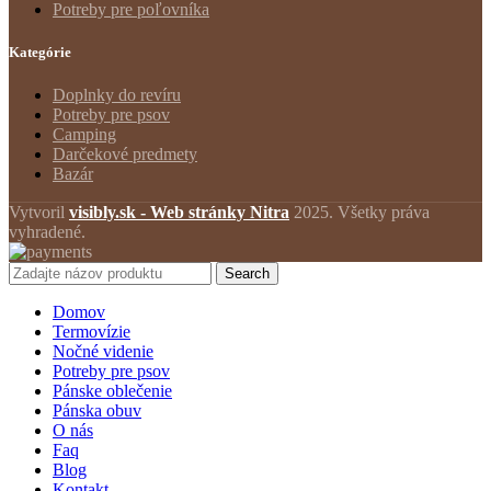
Potreby pre poľovníka
Kategórie
Doplnky do revíru
Potreby pre psov
Camping
Darčekové predmety
Bazár
Vytvoril
visibly.sk - Web stránky Nitra
2025. Všetky práva
vyhradené.
Search
Domov
Termovízie
Nočné videnie
Potreby pre psov
Pánske oblečenie
Pánska obuv
O nás
Faq
Blog
Kontakt