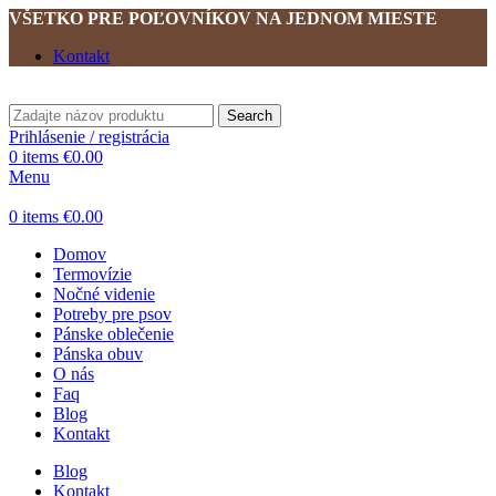
VŠETKO PRE POĽOVNÍKOV NA JEDNOM MIESTE
Kontakt
Search
Prihlásenie / registrácia
0
items
€
0.00
Menu
0
items
€
0.00
Domov
Termovízie
Nočné videnie
Potreby pre psov
Pánske oblečenie
Pánska obuv
O nás
Faq
Blog
Kontakt
Blog
Kontakt