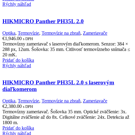
Rýchly náhľad
HIKMICRO Panther PH35L 2.0
Optika
,
Termovízie
,
Termovízie na zbraň
,
Zameriavače
€
1,946.00
s DPH
Termovízny zameriavač s laserovým diaľkomerom. Senzor: 384 ×
288 px, 12um. Šošovka: 35 mm. Citlivosť termovízneho snímača ≤
20 mK.
Pridať do košíka
Rýchly náhľad
HIKMICRO Panther PH35L 2.0 s laserovým
diaľkomerom
Optika
,
Termovízie
,
Termovízie na zbraň
,
Zameriavače
€
2,380.00
s DPH
Termovízny zameriavač. Šošovka 35 mm. Optické zväčšenie: 3x.
Digitálne zväčšenie až do 8x. Celkové zväčšenie: 24x. Detekcia až
1800 m.
Pridať do košíka
Rýchly náhľad