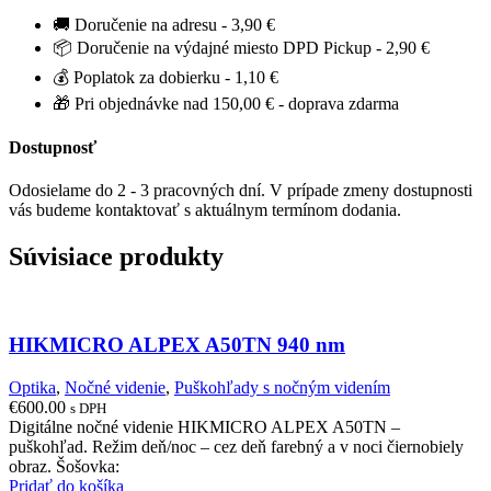
🚚 Doručenie na adresu - 3,90 €
📦 Doručenie na výdajné miesto DPD Pickup - 2,90 €
💰 Poplatok za dobierku - 1,10 €
🎁 Pri objednávke nad 150,00 € - doprava zdarma
Dostupnosť
Odosielame do 2 - 3 pracovných dní. V prípade zmeny dostupnosti
vás budeme kontaktovať s aktuálnym termínom dodania.
Súvisiace produkty
HIKMICRO ALPEX A50TN 940 nm
Optika
,
Nočné videnie
,
Puškohľady s nočným videním
€
600.00
s DPH
Digitálne nočné videnie HIKMICRO ALPEX A50TN –
puškohľad. Režim deň/noc – cez deň farebný a v noci čiernobiely
obraz. Šošovka:
Pridať do košíka