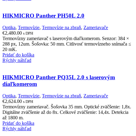
HIKMICRO Panther PH50L 2.0
Optika
,
Termovízie
,
Termovízie na zbraň
,
Zameriavače
€
2,480.00
s DPH
Termovízny zameriavač s laserovým diaľkomerom. Senzor: 384 ×
288 px, 12um. Šošovka: 50 mm. Citlivosť termovízneho snímača ≤
20 mK.
Pridať do košíka
Rýchly náhľad
HIKMICRO Panther PQ35L 2.0 s laserovým
diaľkomerom
Optika
,
Termovízie
,
Termovízie na zbraň
,
Zameriavače
€
2,624.00
s DPH
Termovízny zameriavač. Šošovka 35 mm. Optické zväčšenie: 1,8x.
Digitálne zväčšenie až do 8x. Celkové zväčšenie: 14,4x. Detekcia
až 1800 m.
Pridať do košíka
Rýchly náhľad