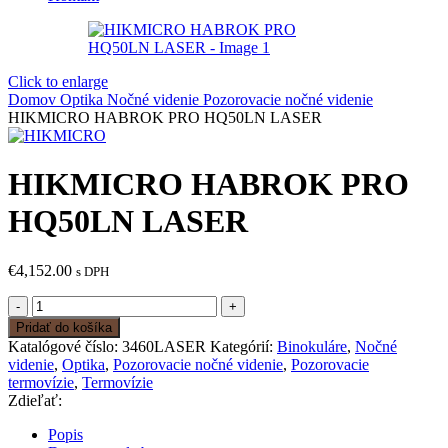
Click to enlarge
Domov
Optika
Nočné videnie
Pozorovacie nočné videnie
HIKMICRO HABROK PRO HQ50LN LASER
HIKMICRO HABROK PRO
HQ50LN LASER
€
4,152.00
s DPH
množstvo
HIKMICRO
Pridať do košíka
HABROK
Katalógové číslo:
3460LASER
Kategórií:
Binokuláre
,
Nočné
PRO
videnie
,
Optika
,
Pozorovacie nočné videnie
,
Pozorovacie
HQ50LN
termovízie
,
Termovízie
LASER
Zdieľať:
Popis