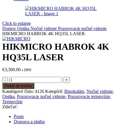
Click to enlarge
Domov
Optika
Nočné videnie
Pozorovacie nočné videnie
HIKMICRO HABROK 4K HQ35L LASER
HIKMICRO HABROK 4K
HQ35L LASER
€
3,300.00
s DPH
množstvo
HIKMICRO
Pridať do košíka
HABROK
Katalógové číslo:
4126
Kategórií:
Binokuláre
,
Nočné videnie
,
4K
Optika
,
Pozorovacie nočné videnie
,
Pozorovacie termovízie
,
HQ35L
Termovízie
LASER
Zdieľať:
Popis
Doprava a platba