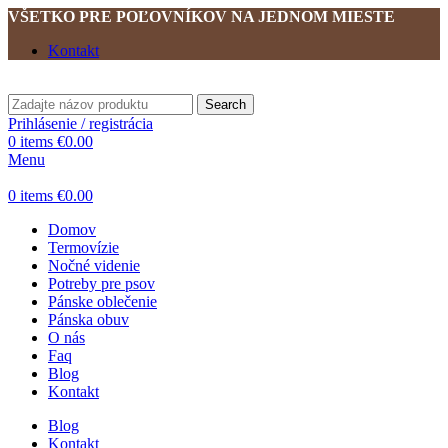
VŠETKO PRE POĽOVNÍKOV NA JEDNOM MIESTE
Kontakt
Search
Prihlásenie / registrácia
0
items
€
0.00
Menu
0
items
€
0.00
Domov
Termovízie
Nočné videnie
Potreby pre psov
Pánske oblečenie
Pánska obuv
O nás
Faq
Blog
Kontakt
Blog
Kontakt