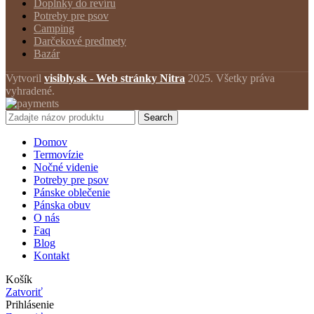
Doplnky do revíru
Potreby pre psov
Camping
Darčekové predmety
Bazár
Vytvoril
visibly.sk - Web stránky Nitra
2025. Všetky práva
vyhradené.
Search
Domov
Termovízie
Nočné videnie
Potreby pre psov
Pánske oblečenie
Pánska obuv
O nás
Faq
Blog
Kontakt
Košík
Zatvoriť
Prihlásenie