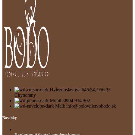
Hviezdoslavova 646/54, 956 33
Chynorany
Mobil: 0904 934 302
Mail: info@polovnictvobodo.sk
Novinky
Exploring Atlanta’s modern homes