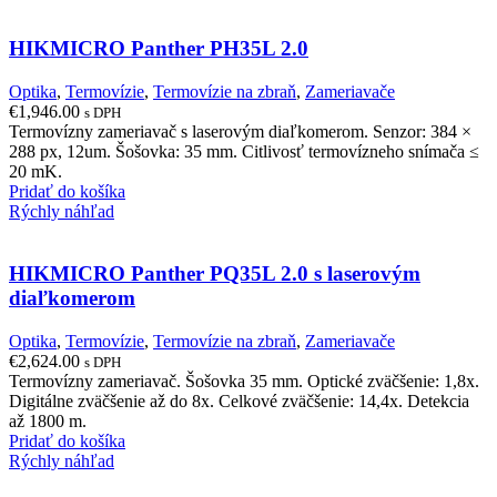
HIKMICRO Panther PH35L 2.0
Optika
,
Termovízie
,
Termovízie na zbraň
,
Zameriavače
€
1,946.00
s DPH
Termovízny zameriavač s laserovým diaľkomerom. Senzor: 384 ×
288 px, 12um. Šošovka: 35 mm. Citlivosť termovízneho snímača ≤
20 mK.
Pridať do košíka
Rýchly náhľad
HIKMICRO Panther PQ35L 2.0 s laserovým
diaľkomerom
Optika
,
Termovízie
,
Termovízie na zbraň
,
Zameriavače
€
2,624.00
s DPH
Termovízny zameriavač. Šošovka 35 mm. Optické zväčšenie: 1,8x.
Digitálne zväčšenie až do 8x. Celkové zväčšenie: 14,4x. Detekcia
až 1800 m.
Pridať do košíka
Rýchly náhľad