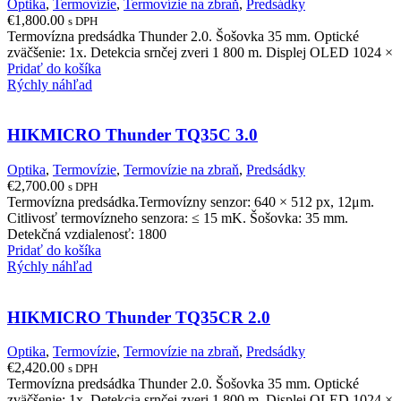
Optika
,
Termovízie
,
Termovízie na zbraň
,
Predsádky
€
1,800.00
s DPH
Termovízna predsádka Thunder 2.0. Šošovka 35 mm. Optické
zväčšenie: 1x. Detekcia srnčej zveri 1 800 m. Displej OLED 1024 ×
Pridať do košíka
Rýchly náhľad
HIKMICRO Thunder TQ35C 3.0
Optika
,
Termovízie
,
Termovízie na zbraň
,
Predsádky
€
2,700.00
s DPH
Termovízna predsádka.Termovízny senzor: 640 × 512 px, 12μm.
Citlivosť termovízneho senzora: ≤ 15 mK. Šošovka: 35 mm.
Detekčná vzdialenosť: 1800
Pridať do košíka
Rýchly náhľad
HIKMICRO Thunder TQ35CR 2.0
Optika
,
Termovízie
,
Termovízie na zbraň
,
Predsádky
€
2,420.00
s DPH
Termovízna predsádka Thunder 2.0. Šošovka 35 mm. Optické
zväčšenie: 1x. Detekcia srnčej zveri 1 800 m. Displej OLED 1024 ×