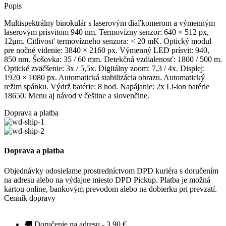
Popis
Multispektrálny binokulár s laserovým diaľkomerom a výmenným
laserovým prísvitom 940 nm. Termovízny senzor: 640 × 512 px,
12μm. Citlivosť termovízneho senzora: < 20 mK. Optický modul
pre nočné videnie: 3840 × 2160 px. Výmenný LED prísvit: 940,
850 nm. Šošovka: 35 / 60 mm. Detekčná vzdialenosť: 1800 / 500 m.
Optické zväčšenie: 3x / 5,5x. Digitálny zoom: 7,3 / 4x. Displej:
1920 × 1080 px. Automatická stabilizácia obrazu. Automatický
režim spánku. Výdrž batérie: 8 hod. Napájanie: 2x Li-ion batérie
18650. Menu aj návod v češtine a slovenčine.
Doprava a platba
Doprava a platba
Objednávky odosielame prostredníctvom DPD kuriéra s doručením
na adresu alebo na výdajne miesto DPD Pickup. Platba je možná
kartou online, bankovým prevodom alebo na dobierku pri prevzatí.
Cenník dopravy
🚚 Doručenie na adresu - 3,90 €