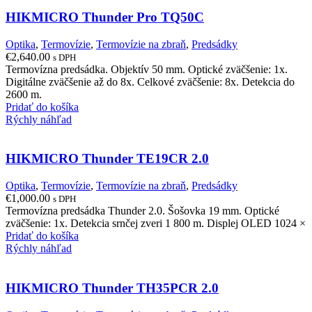
HIKMICRO Thunder Pro TQ50C
Optika
,
Termovízie
,
Termovízie na zbraň
,
Predsádky
€
2,640.00
s DPH
Termovízna predsádka. Objektív 50 mm. Optické zväčšenie: 1x.
Digitálne zväčšenie až do 8x. Celkové zväčšenie: 8x. Detekcia do
2600 m.
Pridať do košíka
Rýchly náhľad
HIKMICRO Thunder TE19CR 2.0
Optika
,
Termovízie
,
Termovízie na zbraň
,
Predsádky
€
1,000.00
s DPH
Termovízna predsádka Thunder 2.0. Šošovka 19 mm. Optické
zväčšenie: 1x. Detekcia srnčej zveri 1 800 m. Displej OLED 1024 ×
Pridať do košíka
Rýchly náhľad
HIKMICRO Thunder TH35PCR 2.0