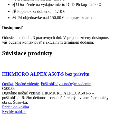
📦 Doručenie na výdajné miesto DPD Pickup - 2,90 €
💰 Poplatok za dobierku - 1,10 €
🎁 Pri objednávke nad 150,00 € - doprava zdarma
Dostupnosť
Odosielame do 2 - 3 pracovných dní. V prípade zmeny dostupnosti
vás budeme kontaktovať s aktuálnym termínom dodania.
Súvisiace produkty
HIKMICRO ALPEX A50T-S bez prísvitu
Optika
,
Nočné videnie
,
Puškohľady s nočným videním
€
500.00
Digitálne nočné videnie HIKMICRO ALPEX A50T-S –
puškohľad. Režim deň/noc – cez deň farebný a v noci čiernobiely
obraz. Šošovka:
Pridať do košíka
Rýchly náhľad