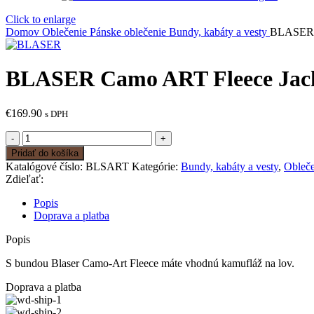
Click to enlarge
Domov
Oblečenie
Pánske oblečenie
Bundy, kabáty a vesty
BLASER C
BLASER Camo ART Fleece Jac
€
169.90
s DPH
množstvo
BLASER
Pridať do košíka
Camo
Katalógové číslo:
BLSART
Kategórie:
Bundy, kabáty a vesty
,
Obleče
ART
Zdieľať:
Fleece
Jacket
Popis
Doprava a platba
Popis
S bundou Blaser Camo-Art Fleece máte vhodnú kamufláž na lov.
Doprava a platba