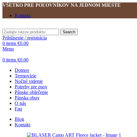
VŠETKO PRE POĽOVNÍKOV NA JEDNOM MIESTE
Kontakt
Search
Prihlásenie / registrácia
0
items
€
0.00
Menu
0
items
€
0.00
Domov
Termovízie
Nočné videnie
Potreby pre psov
Pánske oblečenie
Pánska obuv
O nás
Faq
Blog
Kontakt