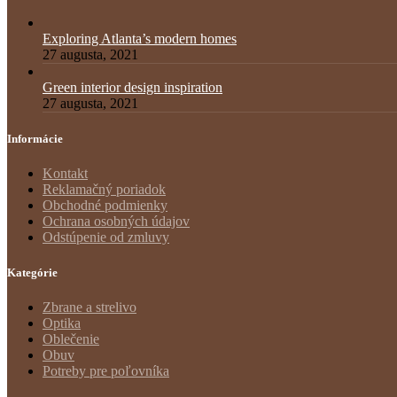
Exploring Atlanta’s modern homes
27 augusta, 2021
Green interior design inspiration
27 augusta, 2021
Informácie
Kontakt
Reklamačný poriadok
Obchodné podmienky
Ochrana osobných údajov
Odstúpenie od zmluvy
Kategórie
Zbrane a strelivo
Optika
Oblečenie
Obuv
Potreby pre poľovníka