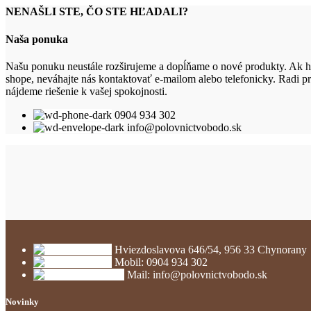
NENAŠLI STE, ČO STE HĽADALI?
Naša ponuka
Našu ponuku neustále rozširujeme a dopĺňame o nové produkty. Ak hľ
shope, neváhajte nás kontaktovať e-mailom alebo telefonicky. Radi 
nájdeme riešenie k vašej spokojnosti.
0904 934 302
info@polovnictvobodo.sk
Hviezdoslavova 646/54, 956 33 Chynorany
Mobil: 0904 934 302
Mail: info@polovnictvobodo.sk
Novinky