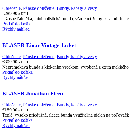
Oblečenie
,
Pánske oblečenie
,
Bundy, kabáty a vesty
€
289.90
s DPH
Úžasne ľahučká, minimalistická bunda, všade môže byť s vami. Je nep
Pridať do košíka
Rýchly náhľad
BLASER Einar Vintage Jacket
Oblečenie
,
Pánske oblečenie
,
Bundy, kabáty a vesty
€
309.90
s DPH
Nepremokavá bunda s klokaním vreckom, vyrobená z extra mäkkého p
Pridať do košíka
Rýchly náhľad
BLASER Jonathan Fleece
Oblečenie
,
Pánske oblečenie
,
Bundy, kabáty a vesty
€
189.90
s DPH
Teplá, vysoko priedušná, fleece bunda využiteľná nielen na poľovačk
Pridať do košíka
Rýchly náhľad