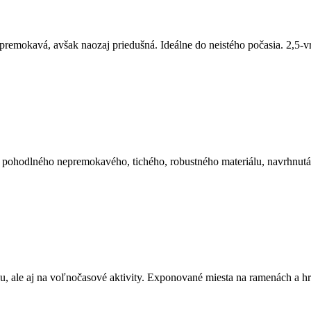
remokavá, avšak naozaj priedušná. Ideálne do neistého počasia. 2,5-v
ohodlného nepremokavého, tichého, robustného materiálu, navrhnutá 
u, ale aj na voľnočasové aktivity. Exponované miesta na ramenách a h