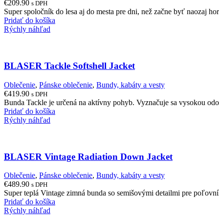
€
209.90
s DPH
Super spoločník do lesa aj do mesta pre dni, než začne byť naozaj h
Pridať do košíka
Rýchly náhľad
BLASER Tackle Softshell Jacket
Oblečenie
,
Pánske oblečenie
,
Bundy, kabáty a vesty
€
419.90
s DPH
Bunda Tackle je určená na aktívny pohyb. Vyznačuje sa vysokou odo
Pridať do košíka
Rýchly náhľad
BLASER Vintage Radiation Down Jacket
Oblečenie
,
Pánske oblečenie
,
Bundy, kabáty a vesty
€
489.90
s DPH
Super teplá Vintage zimná bunda so semišovými detailmi pre poľovník
Pridať do košíka
Rýchly náhľad