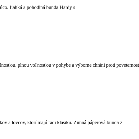
orúco. Ľahká a pohodlná bunda Hardy s
lnosťou, plnou voľnosťou v pohybe a výborne chráni proti poveterno
ov a lovcov, ktorí majú radi klasiku. Zimná páperová bunda z