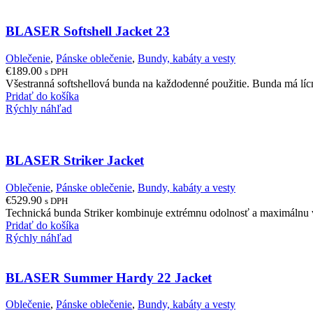
BLASER Softshell Jacket 23
Oblečenie
,
Pánske oblečenie
,
Bundy, kabáty a vesty
€
189.00
s DPH
Všestranná softshellová bunda na každodenné použitie. Bunda má lícnu
Pridať do košíka
Rýchly náhľad
BLASER Striker Jacket
Oblečenie
,
Pánske oblečenie
,
Bundy, kabáty a vesty
€
529.90
s DPH
Technická bunda Striker kombinuje extrémnu odolnosť a maximálnu v
Pridať do košíka
Rýchly náhľad
BLASER Summer Hardy 22 Jacket
Oblečenie
,
Pánske oblečenie
,
Bundy, kabáty a vesty